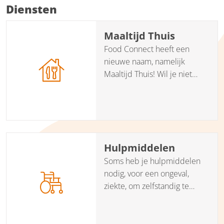
Diensten
Maaltijd Thuis
Food Connect heeft een
nieuwe naam, namelijk
Maaltijd Thuis! Wil je niet
meer elke dag koken of is dit
lastig voor jou? Bij Maaltijd
Thuis nemen we het je graag
uit handen. Onze koks koken
met plezier ambachtelijke,
Hulpmiddelen
gezonde en smakelijke
Soms heb je hulpmiddelen
koelverse en vriesverse
nodig, voor een ongeval,
maaltijden voor je en houden
ziekte, om zelfstandig te
daarbij rekening met jouw
kunnen blijven wonen of bij
eventuele dieetwensen, zoals
jouw kraambed. Onze
zoutarm, glutenvrij en
partners Medipoint en Vegro
lactosebeperkt.