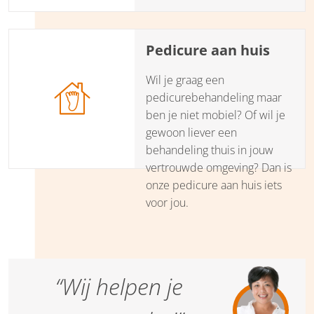
Huisopticiens komt graag bij
u aan huis voor een
Pedicure aan huis
professionele oogmeting, het
bijstellen van de bril of het
Wil je graag een
uitvoeren van kleine
pedicurebehandeling maar
reparaties. Er is een grote
ben je niet mobiel? Of wil je
keuze uit monturen in
gewoon liever een
verschillende prijsklassen.
behandeling thuis in jouw
vertrouwde omgeving? Dan is
onze pedicure aan huis iets
voor jou.
“Wij helpen je