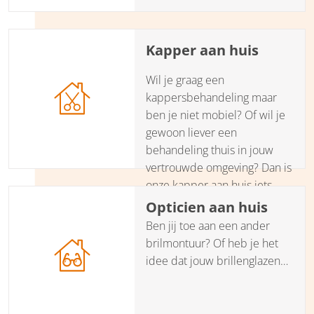
hebben een breed aanbod
van zorg- en
Kapper aan huis
welzijnsproducten, die je
zowel kunt lenen, huren als
Wil je graag een
kopen.
kappersbehandeling maar
ben je niet mobiel? Of wil je
gewoon liever een
behandeling thuis in jouw
vertrouwde omgeving? Dan is
onze kapper aan huis iets
voor jou.
Opticien aan huis
Ben jij toe aan een ander
brilmontuur? Of heb je het
idee dat jouw brillenglazen
niet meer de juiste sterkte
hebben? Een gediplomeerde
opticien van de Nederlandse