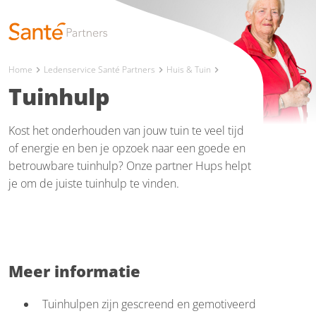
Home
Ledenservice Santé Partners
Huis & Tuin
chevron_right
chevron_right
chevron_right
Tuinhulp
Kost het onderhouden van jouw tuin te veel tijd
of energie en ben je opzoek naar een goede en
betrouwbare tuinhulp? Onze partner Hups helpt
je om de juiste tuinhulp te vinden.
Meer informatie
Tuinhulpen zijn gescreend en gemotiveerd