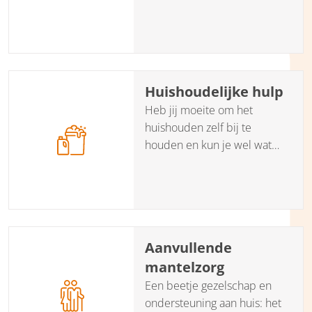
bij het vinden van een goede
en betrouwbare klushulp?
Huishoudelijke hulp
Heb jij moeite om het
huishouden zelf bij te
houden en kun je wel wat
hulp gebruiken? Onze
partner Hups helpt je een
goede en betrouwbare
huishoudelijke hulp te
vinden.
Aanvullende
mantelzorg
Een beetje gezelschap en
ondersteuning aan huis: het