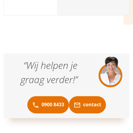
verschil, ook voor je
mantelzorger(s). Met
aanvullende mantelzorg door
onze partner Saar aan Huis is
het zo geregeld!
“Wij helpen je
graag verder!”
0900 8433
contact