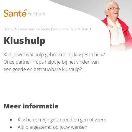
Home
Ledenservice Santé Partners
Huis & Tuin
chevron_right
chevron_right
chevron_right
Klushulp
Kan je wel wat hulp gebruiken bij klusjes in huis?
Onze partner Hups helpt je bij het vinden van
een goede en betrouwbare klushulp?
Meer informatie
Klushulpen zijn gescreend en gemotiveerd
Altijd afgestemd op jouw wensen