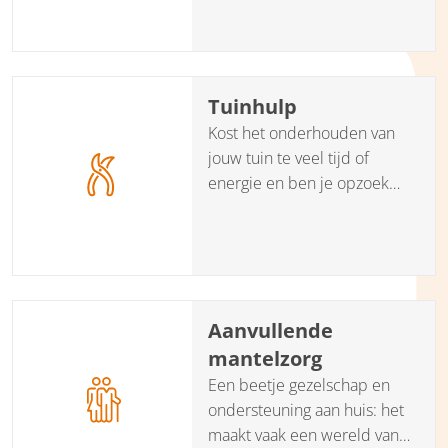
partner Hups helpt je een
goede en betrouwbare
huishoudelijke hulp te
vinden.
Tuinhulp
Kost het onderhouden van
jouw tuin te veel tijd of
energie en ben je opzoek
naar een goede en
betrouwbare tuinhulp? Onze
partner Hups helpt je om de
juiste tuinhulp te vinden.
Aanvullende
mantelzorg
Een beetje gezelschap en
ondersteuning aan huis: het
maakt vaak een wereld van