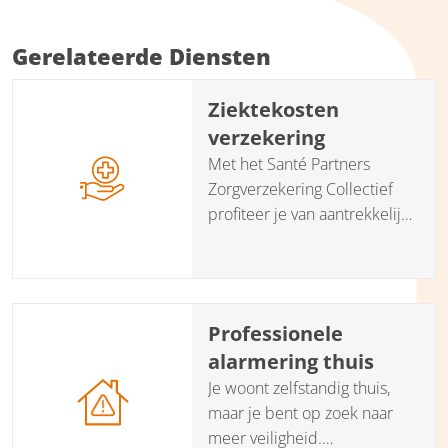
Gerelateerde Diensten
Ziektekosten
verzekering
Met het Santé Partners
Zorgverzekering Collectief
profiteer je van aantrekkelijke
kortingen op de polissen van
ZilverenKruis, Menzis en VGZ
(uitgezonderd VGZ alles-in-1
pakketten).
Professionele
alarmering thuis
Je woont zelfstandig thuis,
maar je bent op zoek naar
meer veiligheid.