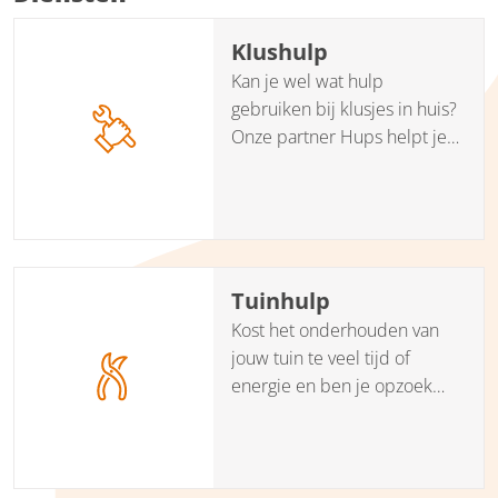
Klushulp
Kan je wel wat hulp
gebruiken bij klusjes in huis?
Onze partner Hups helpt je
bij het vinden van een goede
en betrouwbare klushulp?
Tuinhulp
Kost het onderhouden van
jouw tuin te veel tijd of
energie en ben je opzoek
naar een goede en
betrouwbare tuinhulp? Onze
partner Hups helpt je om de
juiste tuinhulp te vinden.