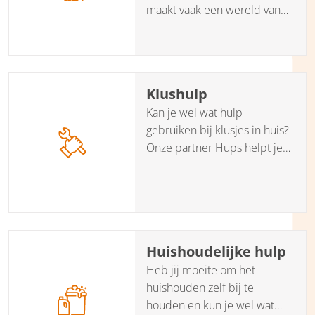
deskundig voor je uit.
maakt vaak een wereld van
verschil, ook voor je
mantelzorger(s). Met
aanvullende mantelzorg door
onze partner Saar aan Huis is
Klushulp
het zo geregeld!
Kan je wel wat hulp
gebruiken bij klusjes in huis?
Onze partner Hups helpt je
bij het vinden van een goede
en betrouwbare klushulp?
Huishoudelijke hulp
Heb jij moeite om het
huishouden zelf bij te
houden en kun je wel wat