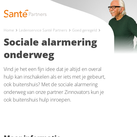
Home
Ledenservice Santé Partners
Goed geregeld
chevron_right
chevron_right
chevron_right
Sociale alarmering
onderweg
Vind je het een fijn idee dat je altijd en overal
hulp kan inschakelen als er iets met je gebeurt,
ook buitenshuis? Met de sociale alarmering
onderweg van onze partner Zinnovators kun je
ook buitenshuis hulp inroepen.