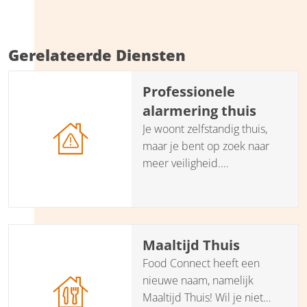
Gerelateerde Diensten
Professionele
alarmering thuis
Je woont zelfstandig thuis,
maar je bent op zoek naar
meer veiligheid.
Professionele alarmering
maakt het mogelijk om met
een gerust gevoel thuis te
wonen. In geval van nood kun
Maaltijd Thuis
je 24 uur per dag, 7 dagen
Food Connect heeft een
per week, eenvoudig
nieuwe naam, namelijk
professionele zorg van Santé
Maaltijd Thuis! Wil je niet
Partners oproepen. Een fijn